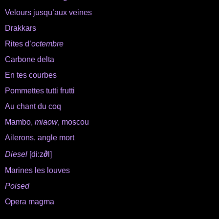
Velours jusqu’aux veines
Drakkars
Rites d’
octembre
Carbone delta
En tes courbes
Pommettes tutti frutti
Au chant du coq
Mambo,
miaow
, moscou
Ailerons, angle mort
∂
Diesel
[di:z
l]
Marines les louves
Poised
Opera magma
.