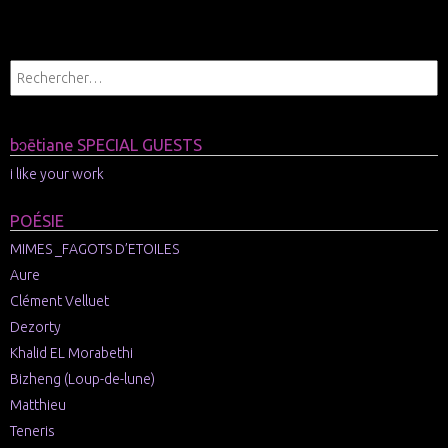
bɔētiane SPECIAL GUESTS
i like your work
POÉSIE
MIMES _FAGOTS D’ETOILES
Aure
Clément Velluet
Dezorty
Khalid EL Morabethi
Bizheng (Loup-de-lune)
Matthieu
Teneris