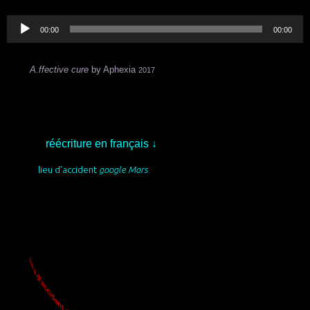
Lecteur
audio
00:00
00:00
A.ffective cure
by Aphexia
2017
.
.
↓
réécriture en français
.
lieu d’accident
google Mars
.
.