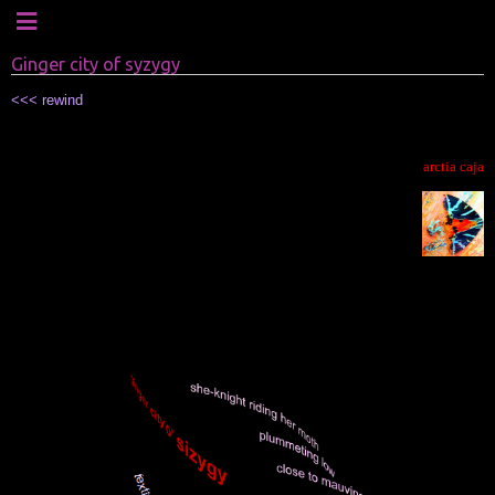
Ginger city of syzygy
<<< rewind
.
arctia caja
tiger moth /
.
.
.
.