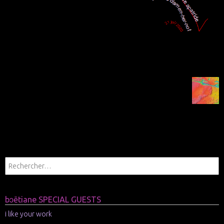
.
.
.
.
.
.
.
bɔētiane SPECIAL GUESTS
i like your work