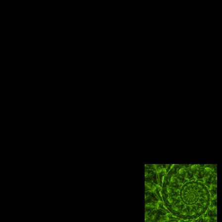
.
.
.
.
.
.
.
.
.
.
.
.
.
.
.