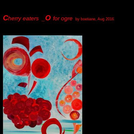
.
C
O
herry eaters
_
for ogre
by
boetiane
, Aug 2016
.
.
.
.
.
.
.
.
.
.
.
.