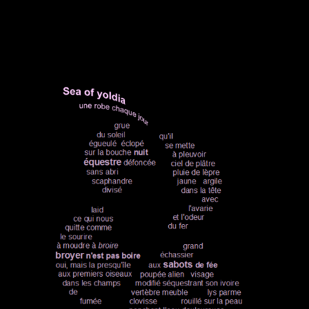
.
.
.
.