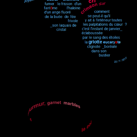
.
.
.