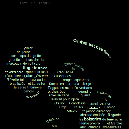
4 nov 1997 – 4 sept 2017
.
.
.