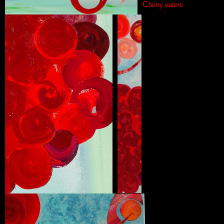
C
herry eaters
.
.
.
.
.
.
.
.
.
.
.
.
.
.