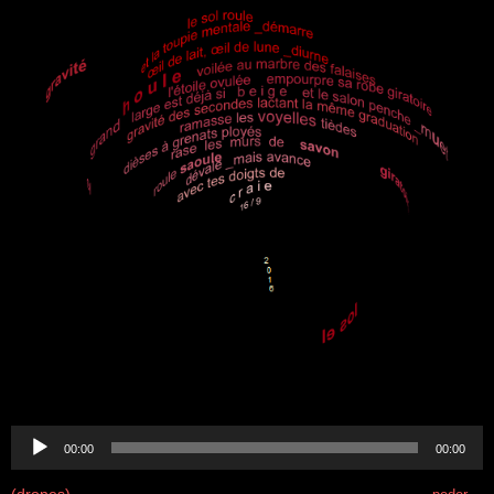
.
Lecteur
audio
00:00
00:00
(drones)