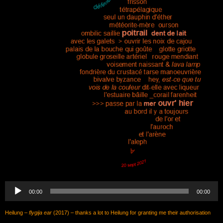
Lecteur
audio
00:00
00:00
Heilung –
flygija ear
(2017) – thanks a lot to Heilung for granting me their authorisation