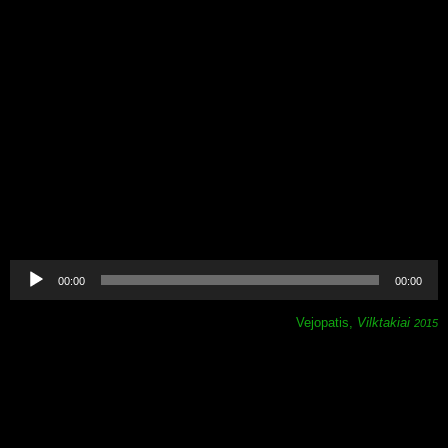
.
.
.
.
.
.
.
.
Lecteur
audio
00:00
00:00
Vejopatis,
Vilktakiai
2015
.
.
.
.