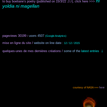
ni
♫♪
to buy boetiane’s poetry (published on 15/3/22
), click here >>>
yoldia ni magellan
.
.
.
pageviews 30199
users 4507
/
(Google Analytics)
/
:
mise en ligne du site
website on line date
12 / 12 / 2015
↓
quelques-unes de mes dernières créations /
some of the
latest entries
.
.
.
.
courtesy of NASA >>>
here
.
.