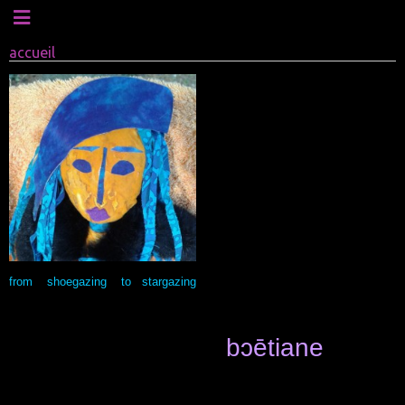
accueil
.
.
.
.
.
.
.
.
.
from shoegazing to stargazing
.
bɔētiane