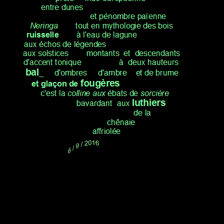
.
.
.
.