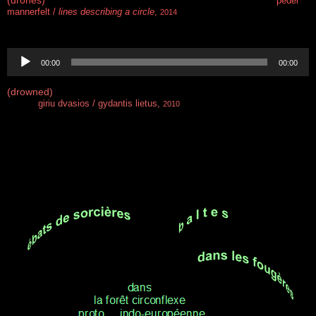
peder
mannerfelt /
lines describing a circle
,
2014
.
Lecteur
audio
00:00
00:00
(drowned)
giriu dvasios / gydantis lietus,
2010
.
.