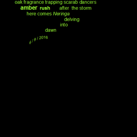
.
.
.
.
.
.
.
.
.
.